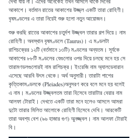
দেখা যায় না। এদের অনেকেই তখন আসলে থাকে দিনের
আকাশে। বর্তমান রাতের আকাশের উজ্জ্ল একটি তারা রোহিণী।
বৃষমণ্ডলের এ তারা নিয়েই শুরু হলো নতুন আয়োজন।
শুরু করছি রাতের আকাশের চতুর্দশ উজ্জ্বল তারার গল্প দিয়ে। নাম
রোহিণী। অবস্থান বৃষমণ্ডলে (Taurus)। এ মণ্ডলটা
রাশিচক্রের ১২টি (বর্তমানে ১৩টি) মণ্ডলের অন্যতম। সূর্যকে
আকাশের ৮৮টি মণ্ডলের যেগুলোর ওপর দিয়ে চলছে মনে হয় সে
তারামণডলগুলোরই নাম রাশিচক্র। ইংরেজি নাম অ্যালডেবারান
এসেছে আরবি উৎস থেকে। অর্থ অনুসারী। তারাটা পাশের
কৃত্তিকামণ্ডলকে (Pleiades)অনুসরণ করে বলে মনে হয় বলেই
এ নাম। মণ্ডলের উজ্জ্বলতম তারা হিসেবে তারাটার বেয়ার নাম
আলফা টোরাই। দেখতে একটি তারা মনে হলেও আসলে আমরা
দুটো তারার মিলিত আলোকে রোহিণী হিসেবে দেখি। আরকেটি
তারা অবশ্য বেশ (৯৬ হাজার গুণ) অুনজ্জ্বল। নাম আলফা টোরাই
বি।