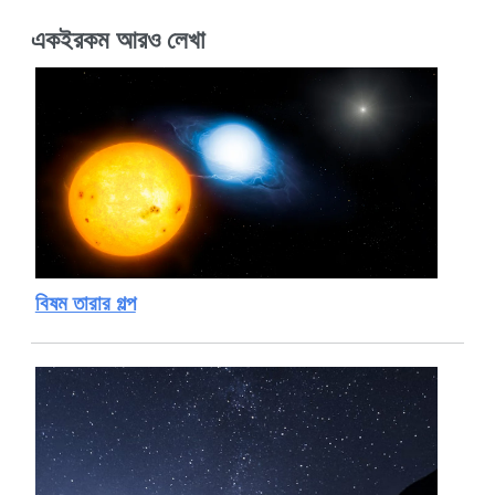
একইরকম আরও লেখা
বিষম তারার গল্প