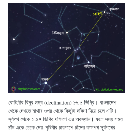
রোহিণীর বিষুব লম্ব (declination) ১৬.৫ ডিগ্রি। বাংলাদেশ
থেকে দেখতে মাথার ওপর থেকে কিছুটা দক্ষিণ দিয়ে চলে এটি।
সূর্যপথ থেকে ৫.৪৭ ডিগ্রি দক্ষিণে এর অবস্থান। ফলে সময় সময়
চাঁদ একে ঢেকে দেয়৷ পৃথিবীর চারপাশে চাঁদের কক্ষপথ সূর্যপথের