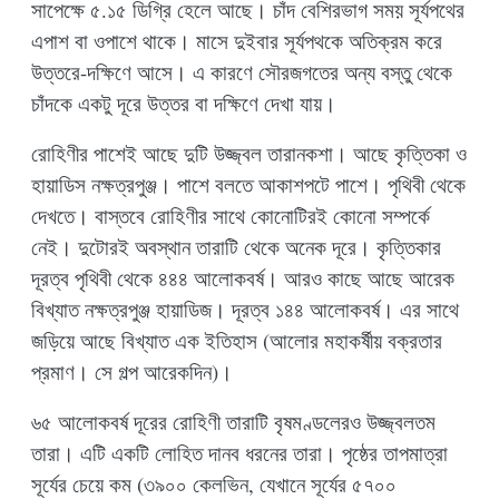
সাপেক্ষে ৫.১৫ ডিগ্রি হেলে আছে। চাঁদ বেশিরভাগ সময় সূর্যপথের
এপাশ বা ওপাশে থাকে। মাসে দুইবার সূর্যপথকে অতিক্রম করে
উত্তরে-দক্ষিণে আসে। এ কারণে সৌরজগতের অন্য বস্তু থেকে
চাঁদকে একটু দূরে উত্তর বা দক্ষিণে দেখা যায়।
রোহিণীর পাশেই আছে দুটি উজ্জ্বল তারানকশা। আছে কৃত্তিকা ও
হায়াডিস নক্ষত্রপুঞ্জ। পাশে বলতে আকাশপটে পাশে। পৃথিবী থেকে
দেখতে। বাস্তবে রোহিণীর সাথে কোনোটিরই কোনো সম্পর্কে
নেই। দুটোরই অবস্থান তারাটি থেকে অনেক দূরে। কৃত্তিকার
দূরত্ব পৃথিবী থেকে ৪৪৪ আলোকবর্ষ। আরও কাছে আছে আরেক
বিখ্যাত নক্ষত্রপুঞ্জ হায়াডিজ। দূরত্ব ১৪৪ আলোকবর্ষ। এর সাথে
জড়িয়ে আছে বিখ্যাত এক ইতিহাস (আলোর মহাকর্ষীয় বক্রতার
প্রমাণ। সে গল্প আরেকদিন)।
৬৫ আলোকবর্ষ দূরের রোহিণী তারাটি বৃষমণ্ডলেরও উজ্জ্বলতম
তারা। এটি একটি লোহিত দানব ধরনের তারা। পৃষ্ঠের তাপমাত্রা
সূর্যের চেয়ে কম (৩৯০০ কেলভিন, যেখানে সূর্যের ৫৭০০