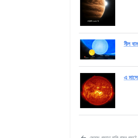
নীল বা
এ মাসে
সেরেস: গ্রহাণু নাকি বামন গ্রহ?