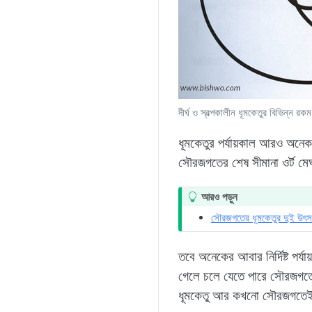
দীর্ঘ ও স্বল্পকালীন ধূমকেতুর বিভিন্ন র
ধূমকেতুর পর্যায়কাল আরও অনেক
সৌরজগতের শেষ সীমানা ওর্ট ম
T
আরও পড়ুন
i
সৌরজগতের ধূমকেতুর দুই উৎস ক
p
তবে অনেকের আবার নির্দিষ্ট পর
গেলে চলে যেতে পারে সৌরজগতের 
ধূমকেতু আর কখনো সৌরজগতে