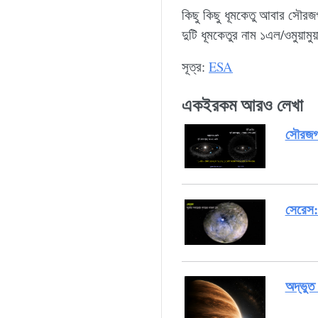
কিছু কিছু ধূমকেতু আবার সৌরজ
দুটি ধূমকেতুর নাম ১এল/ওমুয়
সূত্র:
ESA
একইরকম আরও লেখা
সৌরজগত
সেরেস: 
অদ্ভুত 