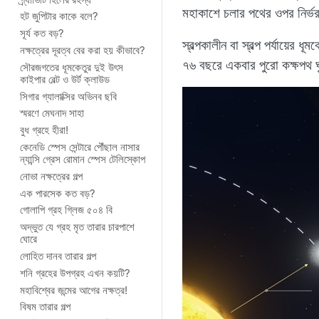
মহাকাশে চলার পথের ওপর নির্ভ
হট জুপিটার কাকে বলে?
সূর্য কত বড়?
স্বল্পকালীন বা স্বল্প পর্যায়ের
নক্ষত্রের দূরত্ব বের করা হয় কীভাবে?
৭৬ বছরে একবার পুরো কক্ষপথ 
সৌরজগতের ধূমকেতুর দুই উৎস
কাইপার বেল্ট ও উর্ট ক্লাউড
সিগার গ্যালাক্সির অভিনব ছবি
স্মরণে মেঘনাদ সাহা
বুধ গ্রহে হীরা!
কেনেডি স্পেস সেন্টারে পৌঁছাল নাসার
ন্যান্সি গ্রেস রোমান স্পেস টেলিস্কোপ
নোভা নক্ষত্রের গল্প
এক পারসেক কত বড়?
গোলাপি গ্রহ গ্লিজ ৫০৪ বি
অদ্ভুত যে গ্রহ মৃত তারার চারপাশে
ঘোরে
লোহিত দানব তারার গল্প
শনি গ্রহের উপগ্রহ এখন কয়টি?
মহাবিশ্বের জন্মের আগের নক্ষত্র!
বিষম তারার গল্প