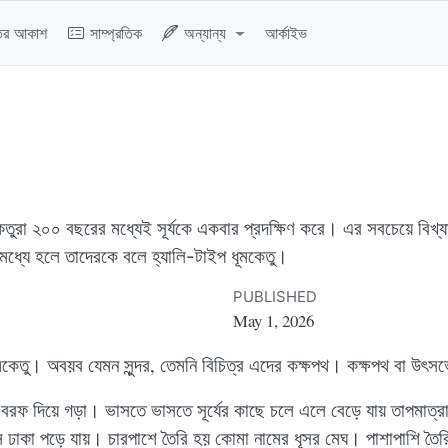
তের আকাশ
সাম্প্রতিক
অন্যান্য
আর্কাইভ
 ধূমকেতুরা ২০০ বছরের মধ্যেই সূর্যকে একবার প্রদক্ষিণ করে। এর সবচেয়ে বিখ্য
মধ্যে হলে তাদেরকে বলে হ্যালি-টাইপ ধূমকেতু।
PUBLISHED
May 1, 2026
মকেতু। অবয়ব যেমন সুন্দর, তেমনি বিচিত্র এদের কক্ষপথ। কক্ষপথ বা উৎ
ও বরফ দিয়ে গড়া। ভাসতে ভাসতে সূর্যের কাছে চলে এলে বেড়ে যায় তাপমাত্
য়াস ঢাকা পড়ে যায়। চারপাশে তৈরি হয় কোমা নামের ধূসর মেঘ। পাশাপাশি 