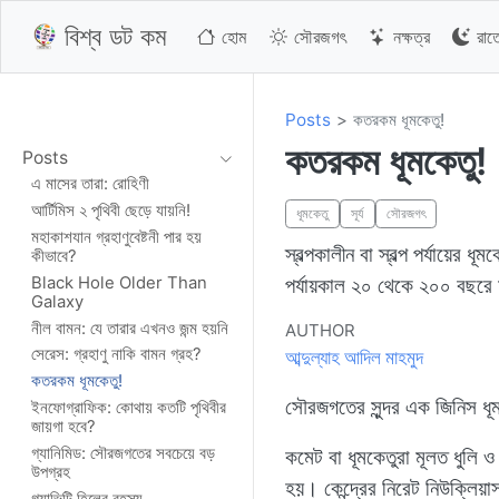
বিশ্ব ডট কম
হোম
সৌরজগৎ
নক্ষত্র
রা
Posts
কতরকম ধূমকেতু!
কতরকম ধূমকেতু!
Posts
এ মাসের তারা: রোহিণী
আর্টিমিস ২ পৃথিবী ছেড়ে যায়নি!
ধূমকেতু
সূর্য
সৌরজগৎ
মহাকাশযান গ্রহাণুবেষ্টনী পার হয়
স্বল্পকালীন বা স্বল্প পর্যায়ের
কীভাবে?
পর্যায়কাল ২০ থেকে ২০০ বছরে 
Black Hole Older Than
Galaxy
নীল বামন: যে তারার এখনও জন্ম হয়নি
AUTHOR
আব্দুল্যাহ আদিল মাহমুদ
সেরেস: গ্রহাণু নাকি বামন গ্রহ?
কতরকম ধূমকেতু!
সৌরজগতের সুন্দর এক জিনিস ধূ
ইনফোগ্রাফিক: কোথায় কতটি পৃথিবীর
জায়গা হবে?
কমেট বা ধূমকেতুরা মূলত ধুলি 
গ্যানিমিড: সৌরজগতের সবচেয়ে বড়
উপগ্রহ
হয়। কেন্দ্রের নিরেট নিউক্লি
গ্র্যাভিটি হিলের রহস্য