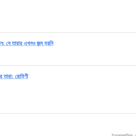
মন: যে তারার এখনও জন্ম হয়নি
র তারা: রোহিণী
ইনফোগ্রাফিক: ক