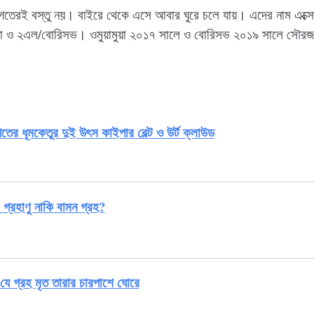
গতেরই বস্তু নয়। বাইরে থেকে এসে আবার ঘুরে চলে যায়। এদের নাম এক্সো
ামুয়া ও ২এল/বোরিসভ। ওমুয়ামুয়া ২০১৭ সালে ও বোরিসভ ২০১৯ সালে সৌর
ের ধূমকেতুর দুই উৎস কাইপার বেল্ট ও উর্ট ক্লাউড
গ্রহাণু নাকি বামন গ্রহ?
যে গ্রহ মৃত তারার চারপাশে ঘোরে