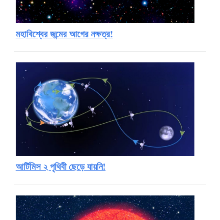
মহাবিশ্বের জন্মের আগের নক্ষত্র!
আর্টিমিস ২ পৃথিবী ছেড়ে যায়নি!