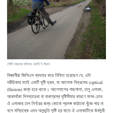
সৌদি আরবের মদিনার ওয়াদি ই জ্বিন
বিজ্ঞানীরা জিপিএস ব্যবহার করে নিশ্চিত হয়েছেন যে, এটা
মরীচিকার মতই একটি দৃষ্টি ভ্রম, যা আলোক বিভ্রমের (optical
illusion) জন্য হয়ে থাকে। আশেপাশের গাছপালা, ঢালু এলাকা,
আকাবাঁকা দিগন্তরেখা বা বাধাগ্রস্থ দৃষ্টিসীমার কারণে মানব চোখ
ঐ এলাকার ঢাল নির্ণয়ের জন্য কোনো প্রসঙ্গ কাঠামো খুঁজে পায় না
বলে মস্তিষ্কে এমন অনুভূতি সৃষ্টি হয় যাতে ঐ এলাকাটিকে ঊর্ধমুখী