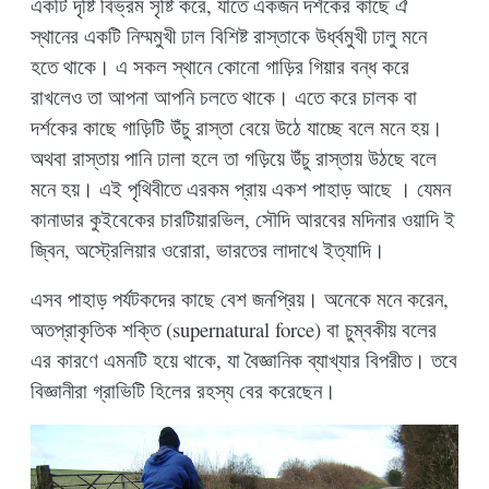
একটি দৃষ্টি বিভ্রম সৃষ্টি করে, যাতে একজন দর্শকের কাছে ঐ
স্থানের একটি নিম্মমুখী ঢাল বিশিষ্ট রাস্তাকে উর্ধ্বমুখী ঢালু মনে
হতে থাকে। এ সকল স্থানে কোনো গাড়ির গিয়ার বন্ধ করে
রাখলেও তা আপনা আপনি চলতে থাকে। এতে করে চালক বা
দর্শকের কাছে গাড়িটি উঁচু রাস্তা বেয়ে উঠে যাচ্ছে বলে মনে হয়।
অথবা রাস্তায় পানি ঢালা হলে তা গড়িয়ে উঁচু রাস্তায় উঠছে বলে
মনে হয়। এই পৃথিবীতে এরকম প্রায় একশ পাহাড় আছে । যেমন
কানাডার কুইবেকের চারটিয়ারভিল, সৌদি আরবের মদিনার ওয়াদি ই
জ্বিন, অস্ট্রেলিয়ার ওরোরা, ভারতের লাদাখে ইত্যাদি।
এসব পাহাড় পর্যটকদের কাছে বেশ জনপ্রিয়। অনেকে মনে করেন,
অতপ্রাকৃতিক শক্তি (supernatural force) বা চুম্বকীয় বলের
এর কারণে এমনটি হয়ে থাকে, যা বৈজ্ঞানিক ব্যাখ্যার বিপরীত। তবে
বিজ্ঞানীরা গ্রাভিটি হিলের রহস্য বের করেছেন।