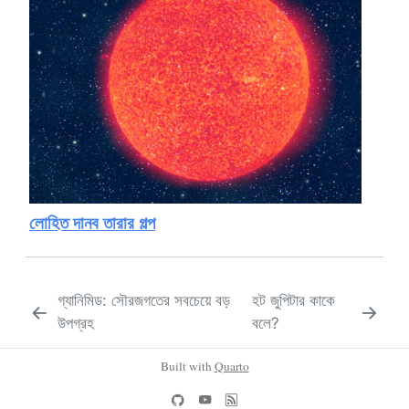
লোহিত দানব তারার গল্প
গ্যানিমিড: সৌরজগতের সবচেয়ে বড়
হট জুপিটার কাকে
উপগ্রহ
বলে?
Built with
Quarto