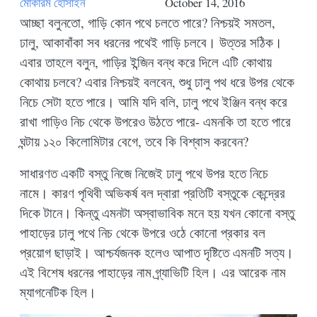
মোকারম হোসাইন
October 14, 2016
আচ্ছা বলুনতো, গাড়ি কোন পথে চলতে পারে? নিশ্চয়ই সমতল,
ঢালু, আকাবাঁকা সব ধরনের পথেই গাড়ি চলবে। উত্তর সঠিক।
এবার তাহলে বলুন, গাড়ির ইন্জিন বন্ধ করে দিলে এটি কোথায়
কোথায় চলবে? এবার নিশ্চয়ই বলবেন, শুধু ঢালু পথ ধরে উপর থেকে
নিচে সেটা হতে পারে। আমি যদি বলি, ঢালু পথে ইঞ্জিন বন্ধ করে
রাখা গাড়িও নিচ থেকে উপরেও উঠতে পারে- এমনকি তা হতে পারে
ঘন্টায় ১২০ কিলোমিটার বেগে, তবে কি বিশ্বাস করবেন?
সাধারণত একটি বস্তু নিজে নিজেই ঢালু পথে উপর হতে নিচে
নামে। কারণ পৃথিবী অভিকর্ষ বল দ্বারা প্রতিটি বস্তুকে কেন্দ্রের
দিকে টানে। কিন্তু এমনটা অস্বাভাবিক মনে হয় যখন কোনো বস্তু
পাহাড়ের ঢালু পথে নিচ থেকে উপরে ওঠে কোনো প্রকার বল
প্রয়োগ ছাড়াই। আশ্চর্যজনক হলেও আপাত দৃষ্টিতে এমনটি সত্য।
এই বিশেষ ধরনের পাহাড়ের নাম গ্র্যাভিটি হিল। এর আরেক নাম
ম্যাগনেটিক হিল।