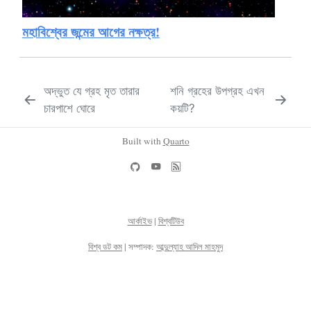
মহাবিশ্বের জন্মের আগের নক্ষত্র!
অদ্ভুত যে গ্রহ মৃত তারার
শনি গ্রহের উপগ্রহ এখন
চারপাশে ঘোরে
কয়টি?
Built with
Quarto
আর্কাইভ
|
বিশ্বটিউব
বিশ্ব ডট কম
| সম্পাদক:
আব্দুল্যাহ আদিল মাহমুদ