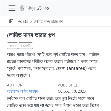
বিশ্ব ডট কম
Posts
লোহিত দানব তারার গল্প
লোহিত দানব তারার গল্প
নক্ষত্র
কসমোলজি
আরও প্রায় পাঁচশো কোটি বছর সূর্য লোহিত দানব হবে। বর্তমান
রাতের আকাশের পরিচিত অনেক তারাই বর্তমানে এ দশায় আছে৷
স্বাতী, ক্যাপেলা, অ্যালডেবারান, জ্যেষ্ঠা (antares) এদের
মধ্যে অন্যতম।
AUTHOR
PUBLISHED
আব্দুল্যাহ আদিল মাহমুদ
October 10, 2023
টকটকে লাল লোহিত দানব তারা৷ তবে জন্ম নিয়েই সাথে সাথে
লোহিত দানব হয়ে যায় না৷ জন্মের সময় বিশাল ভরের তারা নিজের