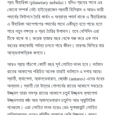
গ্রহ নীহারিকা (planetary nebula)। যদিও গ্রহের সাথে এর
কোনো সম্পর্ক নেই৷ হাইড্রোজেন পরবর্তী হিলিয়াম ও আরও ভারী
পদার্থের ফিউশনে তৈরি কার্বন ও অন্যান্য পদার্থ থাকে এ নীহারিকায়৷
এ নীহারিকা আশেপাশের পদার্থের সাথে একীভূত হতে পারে৷ হতে
পারে নতুন নক্ষত্র ও গ্রহ তৈরির উপাদান। তবে বেশিদিন এরা
টিকে থাকে না। কয়েক হাজার বছর থেকে শুরু করে এক লাখ
বছরের কাছাকাছি পর্যন্ত চলতে পারে জীবন। তারপর মিলিয়ে যায়
আন্তঃনাক্ষত্রিক জগতে।
আরও প্রায় পাঁচশো কোটি বছর সূর্য লোহিত দানব হবে। বর্তমান
রাতের আকাশের পরিচিত অনেক তারাই বর্তমানে এ দশায় আছে৷
স্বাতী, ক্যাপেলা, অ্যালডেবারান, জ্যেষ্ঠা (antares) এদের মধ্যে
অন্যতম। স্বাতী তো উত্তর গোলার্ধের রাতের আকাশে সবচেয়ে
উজ্জ্বল তারা৷ সমগ্র রাতের আকাশে চতুর্থ উজ্জ্বল৷ ক্যাপেলা
উজ্জ্বলতায় ষষ্ঠ৷ আর অ্যালডেবারান চতুর্দশ৷ আর অ্যান্টারিজ
পনেরতম। এরা লোহিত দানব হয়েও রেড সুপাজায়ান্ট লোহিত
অতিদানবদের চেয়েও পৃথিবীর আকাশে বেশি উজ্জ্বল। কারণ