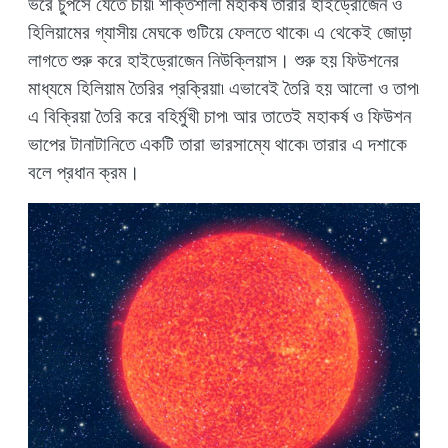
ভরে চুপসে যেতে চায়৷ শক্তিশালী মহাকর্ষ তারার হাইড্রোজেন ও
হিলিয়ামের গ্যাসীয় মেঘকে গুটিয়ে ফেলতে থাকে৷ এ থেকেই জোড়া
লাগতে শুরু করে হাইড্রোজেন নিউক্লিয়াস। শুরু হয় ফিউশনের
মাধ্যমে হিলিয়াম তৈরির প্রক্রিয়া৷ এভাবেই তৈরি হয় আলো ও তাপ৷
এ বিক্রিয়া তৈরি করে বহির্মুখী চাপ৷ আর তাতেই মহাকর্ষ ও ফিউশন
ভাপের টানাটানিতে একটি তারা ভারসাম্যে থাকে৷ তারার এ দশাকে
বলে প্রধান ক্রম।