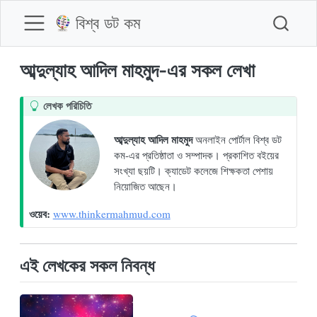
বিশ্ব ডট কম
আব্দুল্যাহ আদিল মাহমুদ-এর সকল লেখা
T
লেখক পরিচিতি
i
p
আব্দুল্যাহ আদিল মাহমুদ
অনলাইন পোর্টাল বিশ্ব ডট
কম-এর প্রতিষ্ঠাতা ও সম্পাদক। প্রকাশিত বইয়ের
সংখ্যা ছয়টি। ক্যাডেট কলেজে শিক্ষকতা পেশায়
নিয়োজিত আছেন।
ওয়েব:
www.thinkermahmud.com
এই লেখকের সকল নিবন্ধ